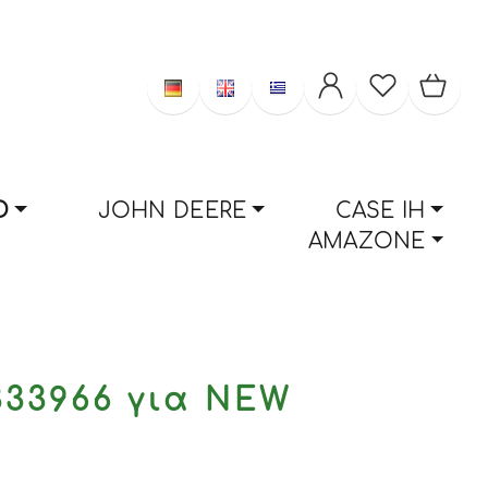
D
JOHN DEERE
CASE IH
AMAZONE
333966 για NEW