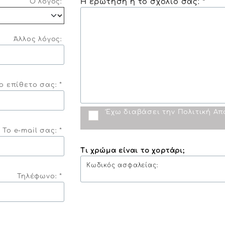
Η ερώτηση ή το σχόλιο σας: *
Ο λόγος:
Άλλος λόγος:
ο επίθετο σας: *
Έχω διαβάσει την
Πολιτική Α
Το e-mail σας: *
Τι χρώμα είναι το χορτάρι;
Κωδικός ασφαλείας:
Τηλέφωνο: *