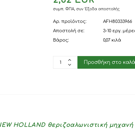
2,62 EUR
συμπ. ΦΠΑ,
συν
Έξοδα αποστολής
Αρ. προϊόντος:
AFH80333966
Αποστολή σε:
3-10 εργ. μέρε
Βάρος:
0,07
κιλά
Προσθήκη στο καλά
 NEW HOLLAND θεριζοαλωνιστική μηχανή