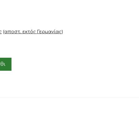
ς
(αποστ. εκτός Γερμανίας)
θι