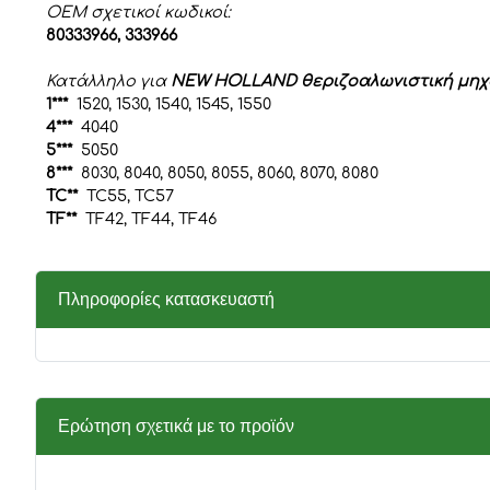
OEM σχετικοί κωδικοί:
80333966, 333966
Κατάλληλο για
NEW HOLLAND θεριζοαλωνιστική μηχ
1***
1520, 1530, 1540, 1545, 1550
4***
4040
5***
5050
8***
8030, 8040, 8050, 8055, 8060, 8070, 8080
TC**
TC55, TC57
TF**
TF42, TF44, TF46
Πληροφορίες κατασκευαστή
Ερώτηση σχετικά με το προϊόν