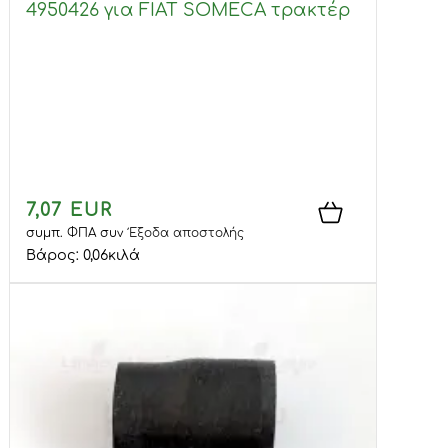
4950426 για FIAT SOMECA τρακτέρ
7,07 EUR
συμπ. ΦΠΑ
συν
Έξοδα αποστολής
Βάρος:
0,06
κιλά