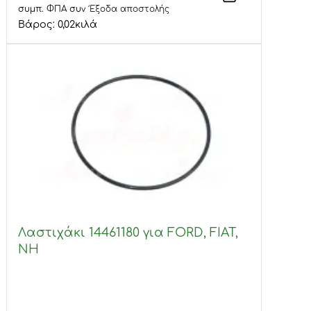
συμπ. ΦΠΑ
συν
Έξοδα αποστολής
Βάρος:
0,02
κιλά
Λαστιχάκι 14461180 για FORD, FIAT,
NH