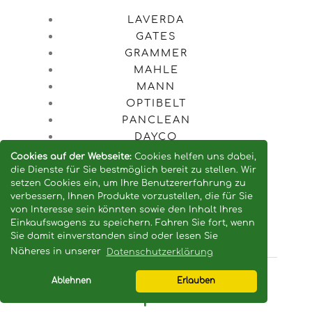
LAVERDA
GATES
GRAMMER
MAHLE
MANN
OPTIBELT
PANCLEAN
DAYCO
DENSO
Cookies auf der Webseite:
Cookies helfen uns dabei,
INA FAG
die Dienste für Sie bestmöglich bereit zu stellen. Wir
setzen Cookies ein, um Ihre Benutzererfahrung zu
KOYO
verbessern, Ihnen Produkte vorzustellen, die für Sie
SKF
von Interesse sein könnten sowie den Inhalt Ihres
TIMKEN
Einkaufswagens zu speichern. Fahren Sie fort, wenn
Sie damit einverstanden sind oder lesen Sie
Näheres in unserer
Datenschutzerklärung
Ablehnen
Erlauben
Νέα προϊόντα