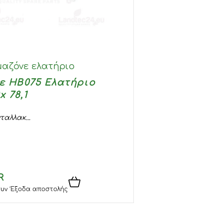
μαζόνε ελατήριο
ε HB075 Ελατήριο
x 78,1
ταλλακ...
R
υν
Έξοδα αποστολής