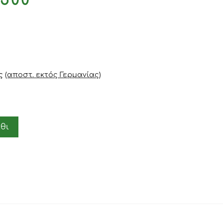
500
ς
(αποστ. εκτός Γερμανίας)
θι