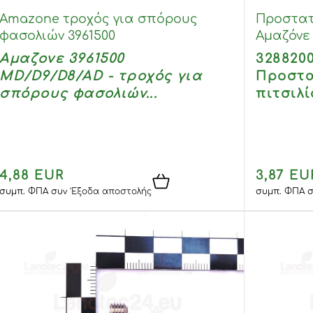
Amazone τροχός για σπόρους
Προστατ
φασολιών 3961500
Αμαζόνε 
Αμαζονε 3961500
328820
MD/D9/D8/AD - τροχός για
Προστα
σπόρους φασολιών...
πιτσιλί
4,88 EUR
3,87 EU
συμπ. ΦΠΑ
συν
Έξοδα αποστολής
συμπ. ΦΠΑ
σ