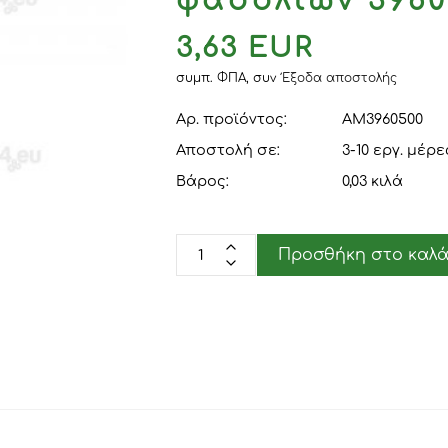
φασολιών 3960
3,63 EUR
συμπ. ΦΠΑ,
συν
Έξοδα αποστολής
Αρ. προϊόντος:
AM3960500
Αποστολή σε:
3-10 εργ. μέρε
Βάρος:
0,03
κιλά
Προσθήκη στο καλά