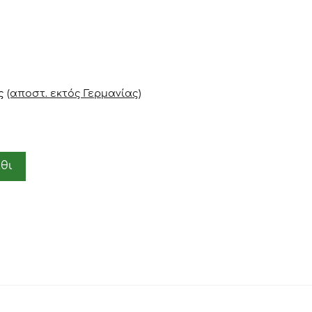
ς
(αποστ. εκτός Γερμανίας)
θι