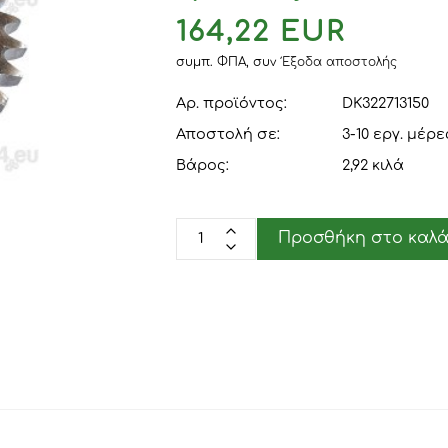
164,22 EUR
συμπ. ΦΠΑ,
συν
Έξοδα αποστολής
Αρ. προϊόντος:
DK322713150
Αποστολή σε:
3-10 εργ. μέρε
Βάρος:
2,92
κιλά
Προσθήκη στο καλά