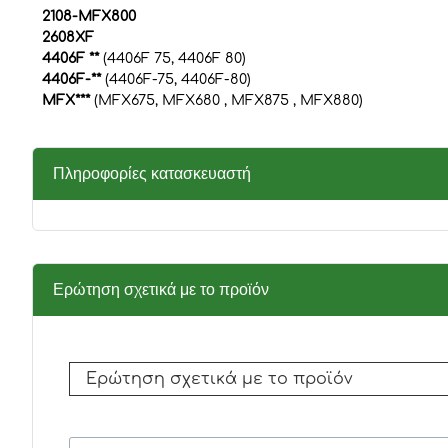
2108-MFX800
2608XF
4406F **
(4406F 75, 4406F 80)
4406F-**
(4406F-75, 4406F-80)
MFX***
(MFX675, MFX680 , MFX875 , MFX880)
Πληροφορίες κατασκευαστή
Ερώτηση σχετικά με το προϊόν