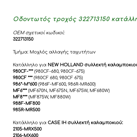
Οδοντωτός τροχός 322713150 κατάλλ
OEM σχετικοί κωδικοί:
322713150
Τμήμα: Μοχλός αλλαγής ταχυτήτων
Κατάλληλο για
NEW HOLLAND συλλεκτή καλαμποκιού
980CF-***
(980CF-680, 980CF-675)
980CF ***
(980CF 680, 980CF 675)
986*-M*600
(986F-MF600, 986R-MR600)
MF6***
(MF670N, MF675N, MF675W, MF680W)
MF8***
(MF875W, MF880W)
988F-MF800
985R-MR500
Κατάλληλο για
CASE IH συλλεκτή καλαμποκιού:
2105-MRX500
2106-MX600