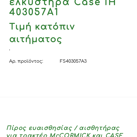
ελκυστήρα Case IH
403057A1
Τιμή κατόπιν
αιτήματος
,
Αρ. προϊόντος:
FS403057A3
Πίρος ευαισθησίας / αισθητήρας
για τρακτέρ McCORMICK και CASE