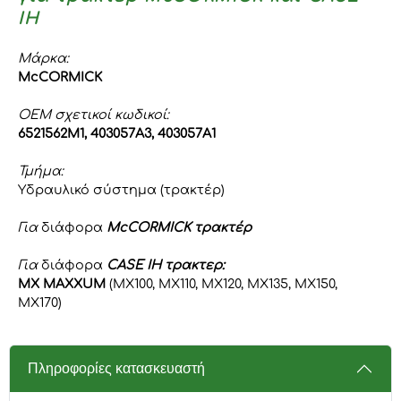
IH
Μάρκα:
McCORMICK
OEM σχετικοί κωδικοί:
6521562M1, 403057A3, 403057A1
Τμήμα:
Υδραυλικό σύστημα (τρακτέρ)
Για
διάφορα
McCORMICK τρακτέρ
Για
διάφορα
CASE IH τρακτερ:
MX MAXXUM
(MX100, MX110, MX120, MX135, MX150,
MX170)
Πληροφορίες κατασκευαστή