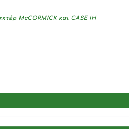
κτέρ McCORMICK και CASE IH