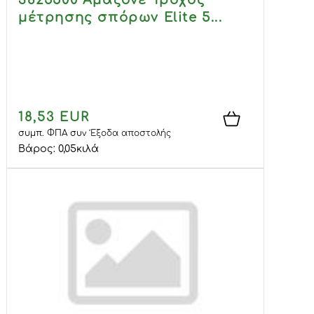
3825500 Αμαζόνε Τροχός
μέτρησης σπόρων Elite 5...
18,53 EUR
συμπ. ΦΠΑ
συν
Έξοδα αποστολής
Βάρος:
0,05
κιλά