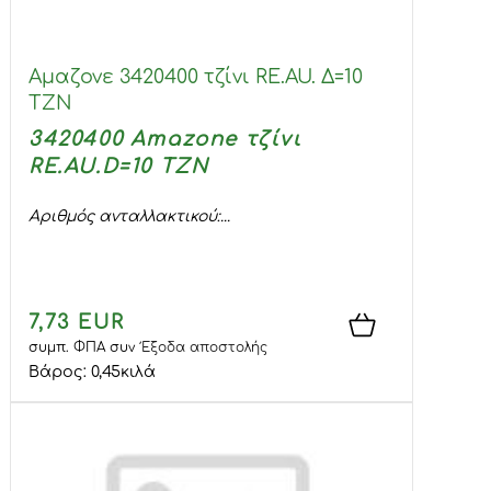
Αμαζονε 3420400 τζίνι RE.AU. Δ=10
TZN
3420400 Amazone τζίνι
RE.AU.D=10 TZN
Αριθμός ανταλλακτικού:...
7,73 EUR
συμπ. ΦΠΑ
συν
Έξοδα αποστολής
Βάρος:
0,45
κιλά