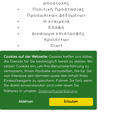
αποστολής
Πολιτική Προστασίας
Προσωπικών Δεδομένων
Η εταιρεία
Επαφή
Δικαίωμα επιστροφής
προϊόντων
Start
Γενικοί Όροι και
Cookies auf der Webseite:
Cookies helfen uns dabei,
Προϋποθέσεις με
die Dienste für Sie bestmöglich bereit zu stellen. Wir
πληροφορίες πελατών
setzen Cookies ein, um Ihre Benutzererfahrung zu
verbessern, Ihnen Produkte vorzustellen, die für Sie
von Interesse sein könnten sowie den Inhalt Ihres
Vertrag widerrufen
Einkaufswagens zu speichern. Fahren Sie fort, wenn
Sie damit einverstanden sind oder lesen Sie
Πληροφορίες
Näheres in unserer
Datenschutzerklärung
Ablehnen
Erlauben
Διακοπές εταιρίας από τις
10.10.2024 μέχρι τις 21.10.2024