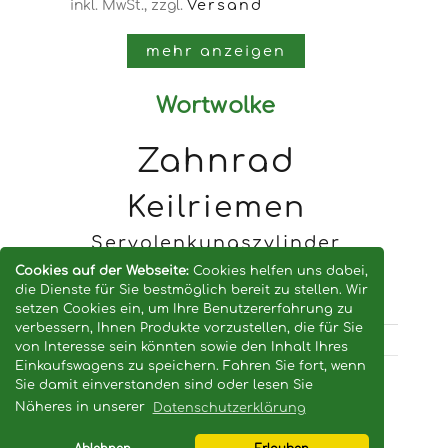
Versand
inkl. MwSt.,
zzgl.
mehr anzeigen
Wortwolke
Zahnrad
Keilriemen
Servolenkungszylinder
Dichtung
Elektromotor
Cookies auf der Webseite:
Cookies helfen uns dabei,
die Dienste für Sie bestmöglich bereit zu stellen. Wir
setzen Cookies ein, um Ihre Benutzererfahrung zu
verbessern, Ihnen Produkte vorzustellen, die für Sie
von Interesse sein könnten sowie den Inhalt Ihres
Einkaufswagens zu speichern. Fahren Sie fort, wenn
Sie damit einverstanden sind oder lesen Sie
© 2026 -
landtec24.eu / ersatzteile-
Näheres in unserer
Datenschutzerklärung
landmaschinen.com