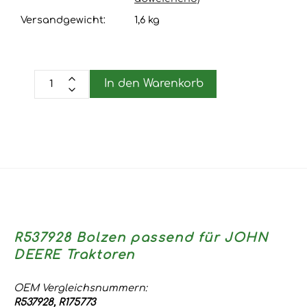
Versandgewicht:
1,6
kg
In den Warenkorb
R537928 Bolzen passend für JOHN
DEERE Traktoren
OEM Vergleichsnummern:
R537928, R175773