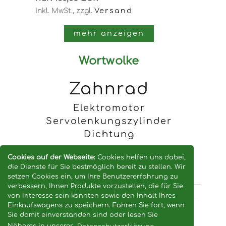
Versand
inkl. MwSt.,
zzgl.
mehr anzeigen
Wortwolke
Zahnrad
Elektromotor
Servolenkungszylinder
Dichtung
Keilriemen
Cookies auf der Webseite:
Cookies helfen uns dabei,
die Dienste für Sie bestmöglich bereit zu stellen. Wir
setzen Cookies ein, um Ihre Benutzererfahrung zu
verbessern, Ihnen Produkte vorzustellen, die für Sie
von Interesse sein könnten sowie den Inhalt Ihres
Einkaufswagens zu speichern. Fahren Sie fort, wenn
Sie damit einverstanden sind oder lesen Sie
© 2026 -
landtec24.eu / ersatzteile-