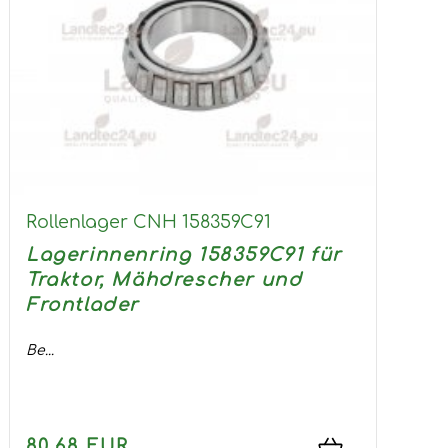
Rollenlager CNH 158359C91
Lagerinnenring 158359C91 für
Traktor, Mähdrescher und
Frontlader
Be...
80,68 EUR