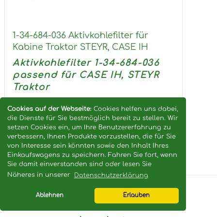
1-34-684-036 Aktivkohlefilter für
Kabine Traktor STEYR, CASE IH
Aktivkohlefilter 1-34-684-036
passend für CASE IH, STEYR
Traktor
OEM...
Cookies auf der Webseite:
Cookies helfen uns dabei,
die Dienste für Sie bestmöglich bereit zu stellen. Wir
setzen Cookies ein, um Ihre Benutzererfahrung zu
verbessern, Ihnen Produkte vorzustellen, die für Sie
117,21 EUR
von Interesse sein könnten sowie den Inhalt Ihres
inkl. MwSt.,
zzgl.
Versand
Einkaufswagens zu speichern. Fahren Sie fort, wenn
Sie damit einverstanden sind oder lesen Sie
Näheres in unserer
Datenschutzerklärung
Ablehnen
Erlauben