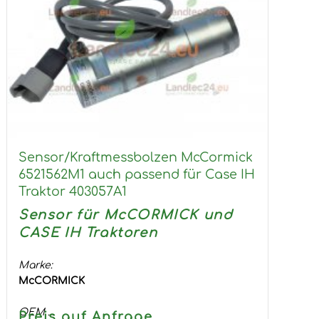
Sensor/Kraftmessbolzen McCormick
6521562M1 auch passend für Case IH
Traktor 403057A1
Sensor für McCORMICK und
CASE IH Traktoren
Marke:
McCORMICK
OEM ...
Preis auf Anfrage