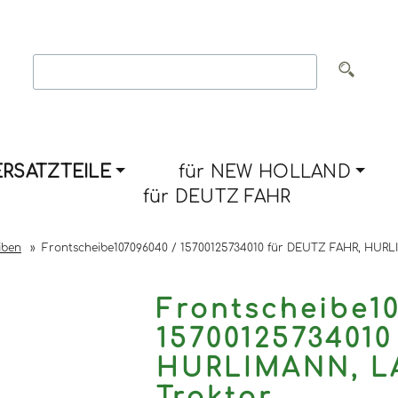
RSATZTEILE
für NEW HOLLAND
für DEUTZ FAHR
iben
»
Frontscheibe107096040 / 15700125734010 für DEUTZ FAHR, HU
Frontscheibe10
15700125734010
HURLIMANN, L