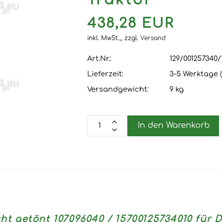
Traktor
438,28 EUR
inkl. MwSt.,,
zzgl.
Versand
Art.Nr.:
129/001257340/
Lieferzeit:
3-5 Werktage
Versandgewicht:
9
kg
In den Warenkorb
cht getönt 107096040 / 15700125734010 f