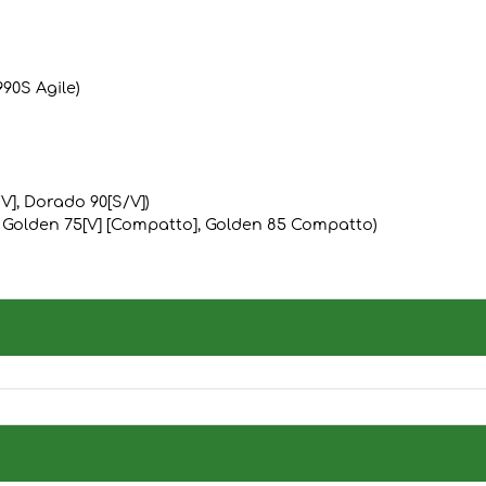
990S Agile)
V], Dorado 90[S/V])
 Golden 75[V] [Compatto], Golden 85 Compatto)