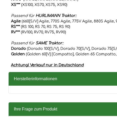
XS***
(XS100, XS70, XS75, XS90)
Passend für
HURLIMANN Traktor:
Agile
(660[S/V] Agile, 770S Agile, 775V Agile, 880S Agile, 
RS***
(RS 100, RS 70, RS 75, RS 90)
RV***
(RV100, RV70, RV75, RV90)
Passend für
SAME Traktor:
Dorado
(Dorado 100[S/V], Dorado 70[S/V], Dorado 75[S/
Golden
(Golden 60[V] [Compatto], Golden 65 Compatto,
Achtung! Verkauf nur in Deutschland
Herstellerinformationen
Ihre Frage zum Produkt