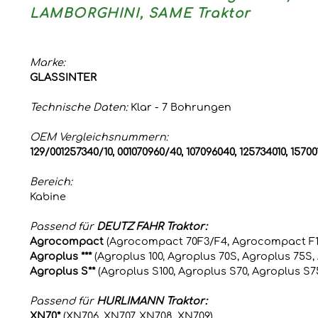
LAMBORGHINI, SAME Traktor
Marke:
GLASSINTER
Technische Daten:
Klar - 7 Bohrungen
OEM Vergleichsnummern:
129/001257340/10, 001070960/40, 107096040, 125734010, 157001
Bereich:
Kabine
Passend für
DEUTZ FAHR Traktor:
Agrocompact
(Agrocompact 70F3/F4, Agrocompact F1
Agroplus ***
(Agroplus 100, Agroplus 70S, Agroplus 75S,
Agroplus S**
(Agroplus S100, Agroplus S70, Agroplus S7
Passend für
HURLIMANN Traktor:
XN70*
(XN706, XN707, XN708, XN709)