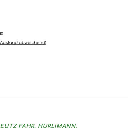
10
(Ausland abweichend)
ür DEUTZ FAHR, HURLIMANN,