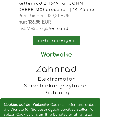
Kettenrad Z11649 für JOHN
DEERE Mähdrescher | 14 Zähne
Preis bisher: 153,51 EUR
nur: 136,85 EUR
Versand
inkl. MwSt.,
zzgl.
mehr anzeigen
Wortwolke
Zahnrad
Elektromotor
Servolenkungszylinder
Dichtung
Keilriemen
Cookies auf der Webseite:
Cookies helfen uns dabei,
die Dienste für Sie bestmöglich bereit zu stellen. Wir
setzen Cookies ein, um Ihre Benutzererfahrung zu