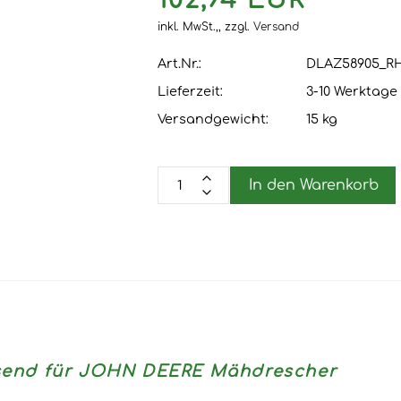
102,94 EUR
inkl. MwSt.,,
zzgl.
Versand
Art.Nr.:
DLAZ58905_R
Lieferzeit:
3-10 Werktage
Versandgewicht:
15
kg
In den Warenkorb
assend für JOHN DEERE Mähdrescher