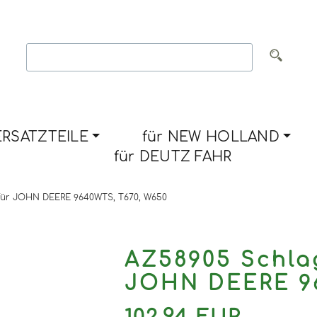
RSATZTEILE
für NEW HOLLAND
für DEUTZ FAHR
) für JOHN DEERE 9640WTS, T670, W650
AZ58905 Schlag
JOHN DEERE 96