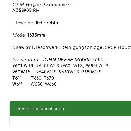
OEM Vergleichsnummern:
AZ58905 RH
Hinweise:
RH rechts
Maße:
1635mm
Bereich:
Dreschwerk, Reinigungsanlage, SPSP Haup
Passend für
JOHN DEERE Mähdrescher:
96**i WTS
9640i WTS,9660i WTS, 9680i WTS
96**WTS
9640WTS, 9660WTS, 9680WTS
T6**
T660, T670
W6**
W650, W660
Herstellerinformationen