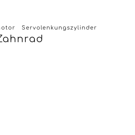
motor
Servolenkungszylinder
Zahnrad