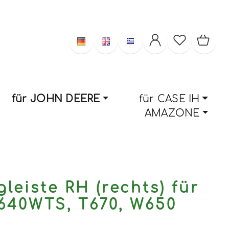
für JOHN DEERE
für CASE IH
AMAZONE
leiste RH (rechts) für
40WTS, T670, W650