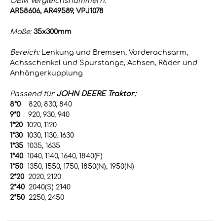
OEM Vergleichsnummern:
AR58606, AR49589, VPJ1078
Maße:
35x300mm
Bereich:
Lenkung und Bremsen, Vorderachsarm,
Achsschenkel und Spurstange, Achsen, Räder und
Anhängerkupplung
Passend für
JOHN DEERE Traktor:
8*0
820, 830, 840
9*0
920, 930, 940
1*20
1020, 1120
1*30
1030, 1130, 1630
1*35
1035, 1635
1*40
1040, 1140, 1640, 1840(F)
1*50
1350, 1550, 1750, 1850(N), 1950(N)
2*20
2020, 2120
2*40
2040(S) 2140
2*50
2250, 2450