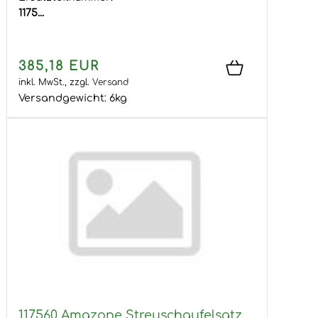
1175...
385,18 EUR
inkl. MwSt.,
zzgl.
Versand
Versandgewicht:
6
kg
117560 Amazone Streuschaufelsatz