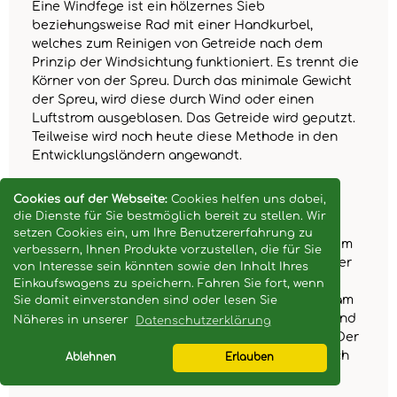
Eine Windfege ist ein hölzernes Sieb
beziehungsweise Rad mit einer Handkurbel,
welches zum Reinigen von Getreide nach dem
Prinzip der Windsichtung funktioniert. Es trennt die
Körner von der Spreu. Durch das minimale Gewicht
der Spreu, wird diese durch Wind oder einen
Luftstrom ausgeblasen. Das Getreide wird geputzt.
Teilweise wird noch heute diese Methode in den
Entwicklungsländern angewandt.
Wie ging es mit Friedrich Dreyer
Cookies auf der Webseite:
Cookies helfen uns dabei,
die Dienste für Sie bestmöglich bereit zu stellen. Wir
weiter?
setzen Cookies ein, um Ihre Benutzererfahrung zu
An die Tradition seiner Familie anknüpfend und im
verbessern, Ihnen Produkte vorzustellen, die für Sie
Aufwind der aufkommenden Industrialisierung der
von Interesse sein könnten sowie den Inhalt Ihres
damaligen Zeit entwickelte Friedrich Dreyer eine
Einkaufswagens zu speichern. Fahren Sie fort, wenn
Getreidereinigungsmaschine. Die Maschine bekam
Sie damit einverstanden sind oder lesen Sie
den Namen „Amazone“. Sie wurde gern gekauft und
Näheres in unserer
Datenschutzerklärung
damit begann die Erfolgsgeschichte der Firma. Der
durchschlagende Triumph führte schon bald auch
Ablehnen
Erlauben
zum Handel in benachbarte Länder.