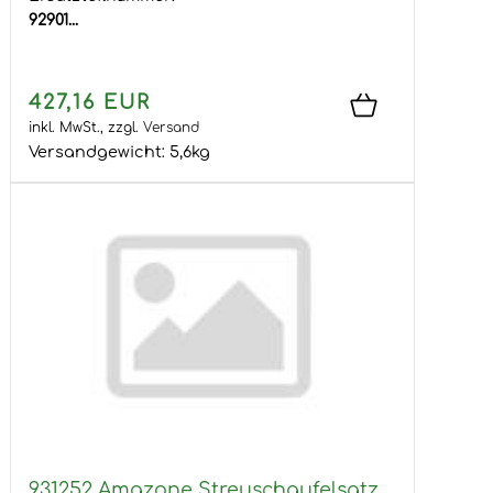
92901...
427,16 EUR
inkl. MwSt.,
zzgl.
Versand
Versandgewicht:
5,6
kg
931252 Amazone Streuschaufelsatz