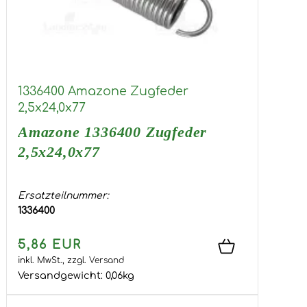
1336400 Amazone Zugfeder
2,5x24,0x77
Amazone 1336400 Zugfeder
2,5x24,0x77
Ersatzteilnummer:
1336400
...
5,86 EUR
inkl. MwSt.,
zzgl.
Versand
Versandgewicht:
0,06
kg