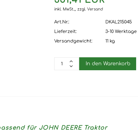
351,41 EUR
inkl. MwSt.,,
zzgl.
Versand
Art.Nr.:
DKAL215045
Lieferzeit:
3-10 Werktage
Versandgewicht:
11
kg
In den Warenkorb
assend für JOHN DEERE Traktor