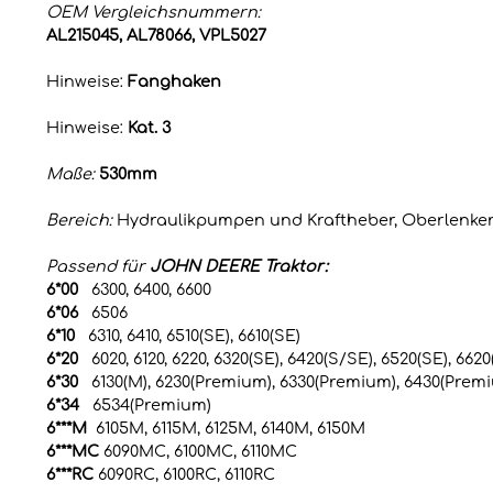
OEM Vergleichsnummern:
AL215045, AL78066, VPL5027
Hinweise:
Fanghaken
Hinweise:
Kat. 3
Maße:
530mm
Bereich:
Hydraulikpumpen und Kraftheber, Oberlenke
Passend für
JOHN DEERE Traktor:
6*00
6300, 6400, 6600
6*06
6506
6*10
6310, 6410, 6510(SE), 6610(SE)
6*20
6020, 6120, 6220, 6320(SE), 6420(S/SE), 6520(SE), 6620
6*30
6130(M), 6230(Premium), 6330(Premium), 6430(Premi
6*34
6534(Premium)
6***M
6105M, 6115M, 6125M, 6140M, 6150M
6***MC
6090MC, 6100MC, 6110MC
6***RC
6090RC, 6100RC, 6110RC