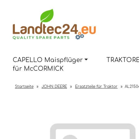
CAPELLO Maispflüger
TRAKTORE
für McCORMICK
Startseite
»
JOHN DEERE
»
Ersatzteile für Traktor
»
AL2150