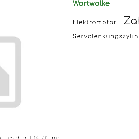
Wortwolke
Za
Elektromotor
Servolenkungszyli
drescher | 14 Zähne