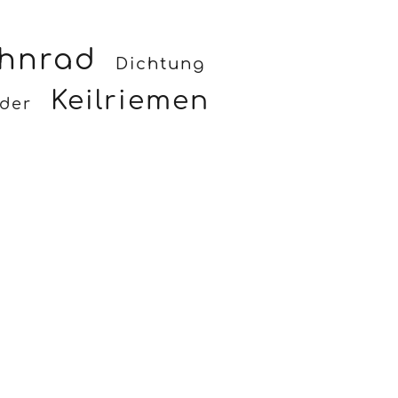
hnrad
Dichtung
Keilriemen
nder