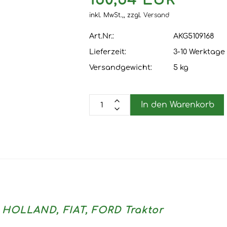
150,54 EUR
inkl. MwSt.,,
zzgl.
Versand
Art.Nr.:
AKG5109168
Lieferzeit:
3-10 Werktage
Versandgewicht:
5
kg
In den Warenkorb
W HOLLAND, FIAT, FORD Traktor