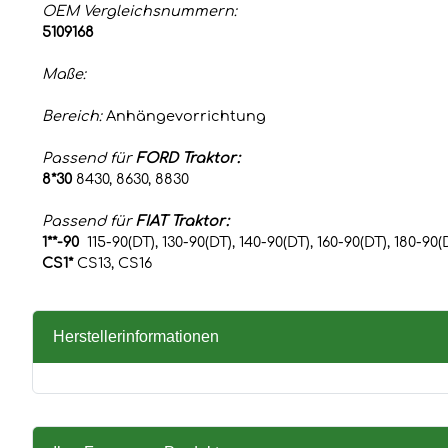
OEM Vergleichsnummern:
5109168
Maße:
Bereich:
Anhängevorrichtung
Passend für
FORD Traktor:
8*30
8430, 8630, 8830
Passend für
FIAT Traktor:
1**-90
115-90(DT), 130-90(DT), 140-90(DT), 160-90(DT), 180-90(
CS1*
CS13, CS16
Herstellerinformationen