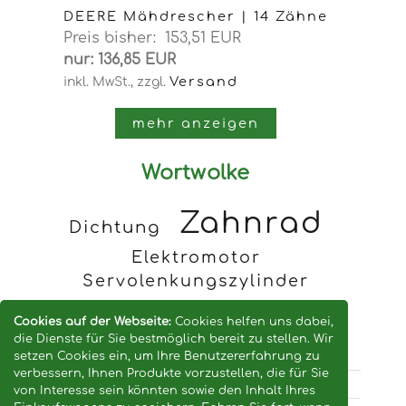
DEERE Mähdrescher | 14 Zähne
Preis bisher: 153,51 EUR
nur: 136,85 EUR
Versand
inkl. MwSt.,
zzgl.
mehr anzeigen
Wortwolke
Zahnrad
Dichtung
Elektromotor
Servolenkungszylinder
Keilriemen
Cookies auf der Webseite:
Cookies helfen uns dabei,
die Dienste für Sie bestmöglich bereit zu stellen. Wir
setzen Cookies ein, um Ihre Benutzererfahrung zu
verbessern, Ihnen Produkte vorzustellen, die für Sie
von Interesse sein könnten sowie den Inhalt Ihres