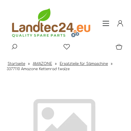
Startseite
»
AMAZONE
»
Ersatzteile für Sämaschine
»
3377110 Amazone Kettenrad f.walze